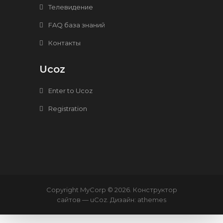
Телевидение
FAQ база знаний
Контакты
Ucoz
Enter to Ucoz
Registration
Copyright MyCorp © 2026
.
Конструктор
сайтов
—
uCoz
. Дизайн:
athemes