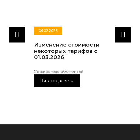
09.02.2026
Изменение стоимости
И
некоторых тарифов с
1.
01.03.2026
Ув
Уважаемые абоненты!
Читать далее →