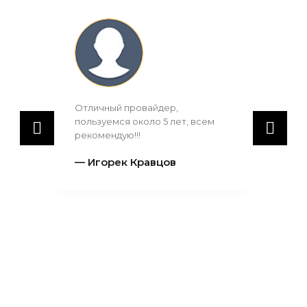
Отличный провайдер,
Ин
пользуемся около 5 лет, всем
по
рекомендую!!!
че
Игорек Кравцов