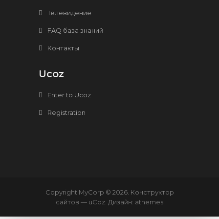
Телевидение
FAQ база знаний
Контакты
Ucoz
Enter to Ucoz
Registration
Copyright MyCorp © 2026
.
Конструктор
сайтов
—
uCoz
. Дизайн:
athemes